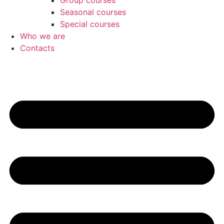
Group courses
Seasonal courses
Special courses
Who we are
Contacts