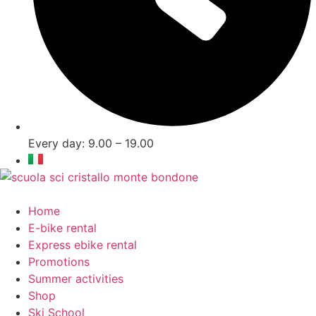
Every day: 9.00 – 19.00
Home
E-bike rental
Express ebike rental
Promotions
Summer activities
Shop
Ski School